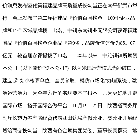
价消息发布暨鞭策福建品牌高质量成长勾当正在南平邵武市举
行，会上发布了第二届福建品牌价值百强榜单，100个企业品
牌和15个区域品牌榜上出名。中铜东南铜业无限公司获评福建
省品牌价值百强榜单企业品牌第9名，品牌价值评价为85。07
亿元，较首届参评提拔了11名。…本年以来，中冶铜锌所属资
本公司（以下简称“资本公司”）以阿米巴运营模式为冲破口，
建立起“划小核算单位、全员参取、模仿市场化”办理系统，激
活运营活力，为全年方针的实现奠基了根本。…为更好地开辟
国际市场，搭开国际合做平台，10月19—25日，陕西省商务厅
副厅长范万春率省经贸代表团出访埃塞俄比亚、赞比亚开展经
贸洽商交换勾当。陕西有色金属集团党委、董事长吴群英，地