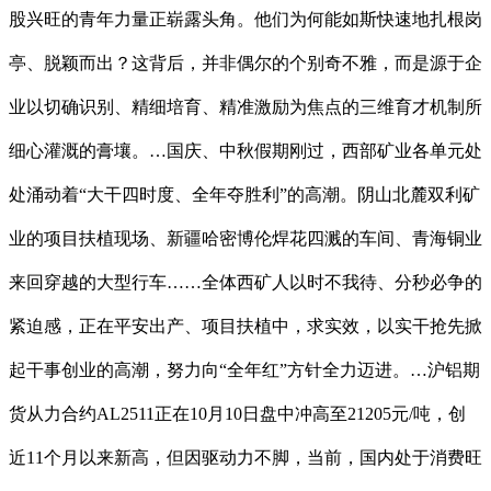
股兴旺的青年力量正崭露头角。他们为何能如斯快速地扎根岗
亭、脱颖而出？这背后，并非偶尔的个别奇不雅，而是源于企
业以切确识别、精细培育、精准激励为焦点的三维育才机制所
细心灌溉的膏壤。…国庆、中秋假期刚过，西部矿业各单元处
处涌动着“大干四时度、全年夺胜利”的高潮。阴山北麓双利矿
业的项目扶植现场、新疆哈密博伦焊花四溅的车间、青海铜业
来回穿越的大型行车……全体西矿人以时不我待、分秒必争的
紧迫感，正在平安出产、项目扶植中，求实效，以实干抢先掀
起干事创业的高潮，努力向“全年红”方针全力迈进。…沪铝期
货从力合约AL2511正在10月10日盘中冲高至21205元/吨，创
近11个月以来新高，但因驱动力不脚，当前，国内处于消费旺