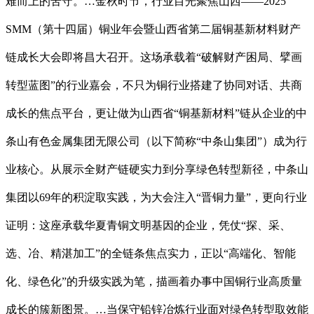
难而上的苦守。…金秋时节，行业目光聚焦山西——2025
SMM（第十四届）铜业年会暨山西省第二届铜基新材料财产
链成长大会即将昌大召开。这场承载着“破解财产困局、擘画
转型蓝图”的行业嘉会，不只为铜行业搭建了协同对话、共商
成长的焦点平台，更让做为山西省“铜基新材料”链从企业的中
条山有色金属集团无限公司（以下简称“中条山集团”）成为行
业核心。从展示全财产链硬实力到分享绿色转型新径，中条山
集团以69年的积淀取实践，为大会注入“晋铜力量”，更向行业
证明：这座承载华夏青铜文明基因的企业，凭仗“探、采、
选、冶、精湛加工”的全链条焦点实力，正以“高端化、智能
化、绿色化”的升级实践为笔，描画着办事中国铜行业高质量
成长的簇新图景。…当保守铅锌冶炼行业面对绿色转型取效能