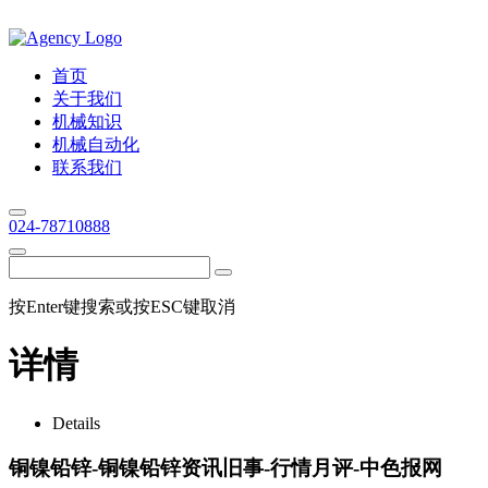
首页
关于我们
机械知识
机械自动化
联系我们
024-78710888
按Enter键搜索或按ESC键取消
详情
Details
铜镍铅锌-铜镍铅锌资讯旧事-行情月评-中色报网